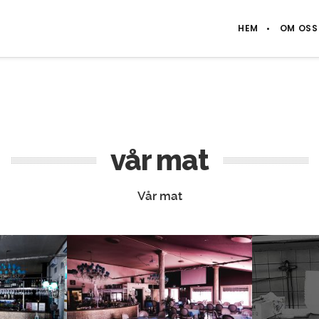
HEM
OM OSS
vår mat
Vår mat